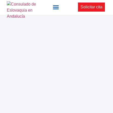
Solicitar cita
El Consulado